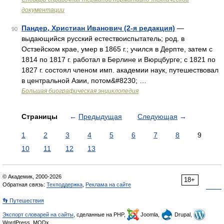
документации
Пандер, Христиан Иванович (2-я редакция)
—
90
выдающийся русский естествоиспытатель; род. в
Остзейском крае, умер в 1865 г.; учился в Дерпте, затем с
1814 по 1817 г. работал в Берлине и Вюрцбурге; с 1821 по
1827 г. состоял членом имп. академии наук, путешествовал
в центральной Азии, потом&#8230; …
Большая биографическая энциклопедия
Страницы
←
Предыдущая
Следующая
→
1
2
3
4
5
6
7
8
9
10
11
12
13
© Академик, 2000-2026
18+
Обратная связь:
Техподдержка
,
Реклама на сайте
👣 Путешествия
Экспорт словарей на сайты
, сделанные на PHP,
Joomla,
Drupal,
WordPress, MODx.